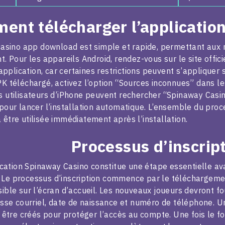
ent télécharger l’applicatio
asino app download est simple et rapide, permettant aux 
 Pour les appareils Android, rendez-vous sur le site officie
application, car certaines restrictions peuvent s’appliquer
 APK téléchargé, activez l’option “Sources inconnues” dans 
Les utilisateurs d’iPhone peuvent rechercher “Spinaway Casin
our lancer l’installation automatique. L’ensemble du pro
à être utilisée immédiatement après l’installation.
Processus d’inscrip
cation Spinaway Casino constitue une étape essentielle avan
. Le processus d’inscription commence par le téléchargement
isible sur l’écran d’accueil. Les nouveaux joueurs devront 
sse courriel, date de naissance et numéro de téléphone. Un
être créés pour protéger l’accès au compte. Une fois le for