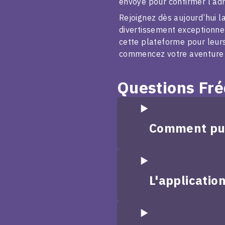
envoyé pour confirmer l’ad
Rejoignez dès aujourd’hui 
divertissement exceptionnel
cette plateforme pour leurs
commencez votre aventure 
Questions Fr
Comment puis
L'applicatio