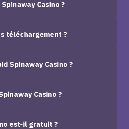
 Spinaway Casino ?
ans téléchargement ?
roid Spinaway Casino ?
Spinaway Casino ?
 est-il gratuit ?