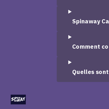
Spinaway Cas
Comment cont
Quelles sont