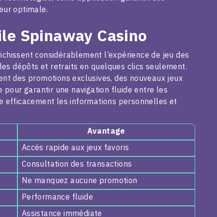
eur optimale.
bile Spinaway Casino
ichissent considérablement l’expérience de jeu des
les dépôts et retraits en quelques clics seulement.
ment des promotions exclusives, des nouveaux jeux
 pour garantir une navigation fluide entre les
ge efficacement les informations personnelles et
Avantage
Accès rapide aux jeux favoris
Consultation des transactions
Ne manquez aucune promotion
Performance fluide
Assistance immédiate