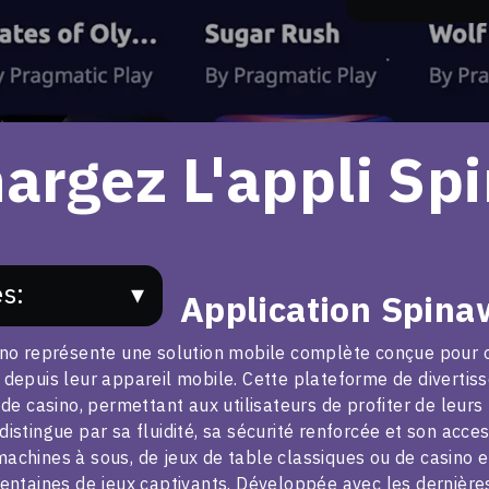
argez L'appli Sp
s:
Application Spina
ino représente une solution mobile complète conçue pour o
depuis leur appareil mobile. Cette plateforme de divertiss
de casino, permettant aux utilisateurs de profiter de leurs t
istingue par sa fluidité, sa sécurité renforcée et son acces
chines à sous, de jeux de table classiques ou de casino en
entaines de jeux captivants. Développée avec les dernières