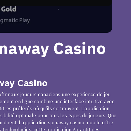
inaway Casino
way Casino
ffrir aux joueurs canadiens une expérience de jeu
ement en ligne combine une interface intuitive avec
itres préférés où qu’ils se trouvent. L’application
sibilité optimale pour tous les types de joueurs. Que
 direct, l’application spinaway casino mobile offre
 technologies, cette application garantit des