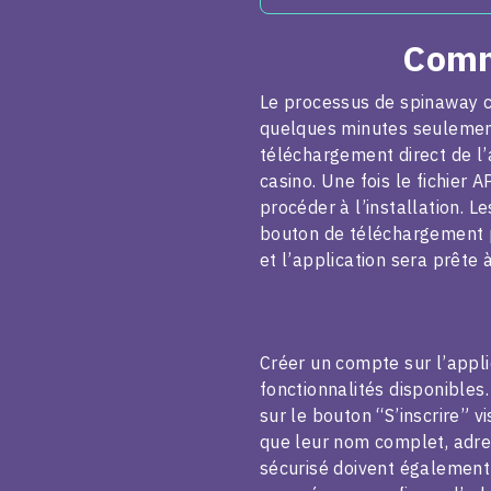
Comm
Le processus de spinaway c
quelques minutes seulement.
téléchargement direct de l’
casino. Une fois le fichier
procéder à l’installation. 
bouton de téléchargement p
et l’application sera prête 
Créer un compte sur l’appli
fonctionnalités disponibles
sur le bouton “S’inscrire” v
que leur nom complet, adre
sécurisé doivent également 