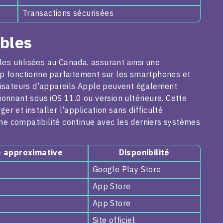
Transactions sécurisées
bles
es utilisées au Canada, assurant ainsi une
app fonctionne parfaitement sur les smartphones et
ilisateurs d’appareils Apple peuvent également
ionnant sous iOS 11.0 ou version ultérieure. Cette
r et installer l’application sans difficulté
ne compatibilité continue avec les derniers systèmes
e approximative
Disponibilité
Google Play Store
App Store
App Store
Site officiel