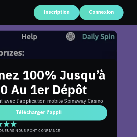
Inscription
Connexion
nez 100% Jusqu’à
0 Au 1er Dépôt
t avec l'application mobile Spinaway Casino
Télécharger l'appli
 JOUEURS NOUS FONT CONFIANCE